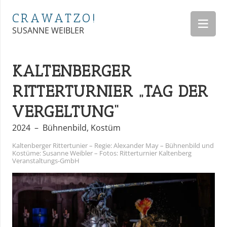
CRAWATZO!
SUSANNE WEIBLER
KALTENBERGER
RITTERTURNIER „TAG DER
VERGELTUNG“
2024
–
Bühnenbild
,
Kostüm
Kaltenberger Rittertunier – Regie: Alexander May – Bühnenbild und
Kostüme: Susanne Weibler – Fotos: Ritterturnier Kaltenberg
Veranstaltungs-GmbH